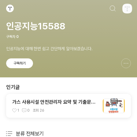
검색하기
티스토리
인공지능15588
구독자
0
인공지능에 대해 한번 쉽고 간단하게 알아보겠습니다.
구독하기
신고하기 레이어
열기
인기글
가스 사용시설 안전관리자 요약 및 기출문제
(선임,후기, 합격)
1
0
조회
26
분류 전체보기