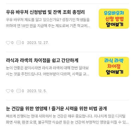
치 찾는 방법에 대해 ..
승을 목표로 하고 있습니다. 아래 내용에서 2024년 아시
안컵 축구일정, 조편성 및 일정, 무료 다시보기까지 자세히
우유 바우처 신청방법 및 잔액 조회 총정리
알아보겠습니다. 대한민국 아시아 역대기록 알아보기 목차
글 내용
우유 바우처 제도를 알고 있으신가요? 성장기인 학생들을
월드컵 조편성 및 일정 대한민국 생방송 및 다시보기 대한
위하여 연 18만 원을 지급해 주는 제도로써 기존 학교에서
민국 선수 명단 월드컵 조편성 및 일정 카타르 아시안컵은
우유를 공급받는 대신 우유 바우처 카드를 이용하여 직접
A조부터 F조까지 총 6개 조로 이루어져 있으며, 24개의
원하는 시간 및 제품을 골라서 사 먹을 수 있는 제도입니다.
개국이 참가하게 되었습니다. 현재 대한민국은 E조에 편성
작성시간
0
0
2023. 12. 27.
우유 바우처 신청 바로가기 목차 우유 바우처란? 신청 방법
이 되었으며 바레인, 요르단, 말레이시아 순으로 경기를 치
잔액 조회 우유 바우처란? 학교우유 급식 사업과 비슷한 제
루게 되어 있습..
도로써 아이들의 잘 성장할 수 있도록 필요한 영양소 공급
라식과 라색의 차이점을 쉽고 간단하게
및 건강을 유지를 위해 정부에서 월 1만 5천 원의 금액을
글 내용
지원하는 제도입니다. 본인이 원하는 시간과 맛을 선택을
눈이 안좋은 분이시라면 라식과 라섹에 대해 한번 알아보
수 있어 아이들에게 폭넓은 선택권이 주어 지며 흰 우유 대
시는 것을 추천드립니다. 어떤부분이 다르며, 시력을 교정
신 치즈 및 요구르트로 변경도 가능하고 가까운 편의점을
할 경우 라식, 라섹의 어떤 특징을 가지고 있는지도 한번 자
방문하여 언제든지 이용할 수 있습니다. 우유 바우처 판매
세히 아래 내용에서 알아보겠습니다. 지역별 가격 정보 바
작성시간
0
0
2023. 12. 5.
장 바로 알아보기 📌 우유..
로 알아보기 목차 라식이란?, 라섹이란? 라식, 라섹 차이점
알아보기 회복기간, 안전성 비용 알아보기 라식이란?, 라섹
이란? 라식이란 ? 라식은 각막 절편을 만들어 뚜겅처럼 열
눈 건강을 위한 영양제 ! 즐거운 시력을 위한 비법 공개
어 놓은 뒤, 수술이 진행되며 각막을 깍은 후 열어 놓았던
글 내용
절편을 그대로 덮어 놓기 때문에 회복이 빠르며, 2~3일이
빠르게 진행되는 현대 사회에서 눈 건강은 매우 중요합니다. 지나치게 많은 디지털
면 대부분 일상생활이 가능하며 빠른 시력 회복이 가장 큰
화면 사용, 환경 오염, 불규칙한 식습관 등은 눈 건강에 부정적인 영향을 미칠 수 있습
장점 입니다. 라섹이란 ? 라섹은 각막 가장 위쪽의 상피 부
니다. 이에 눈 건강을 유지하고 강화하기 위해 영양제를 적극 활용해보는 것은 어떨
분을 얇게 벗겨낸 이후 수술이 진행됩니다. 벗겨냈던 각막
까요? 목차 비타민A루테인과제아잔틴오메가3 지방산비타민 C와 E 비타민A 눈 건