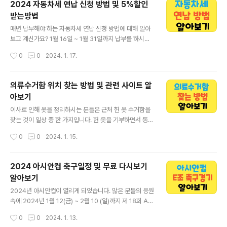
2024 자동차세 연납 신청 방법 및 5%할인
용을 참고 하여 발급 하시기를 바랍니다. 원천 징수영수증
받는방법
발급 바로가기 목차 원천징수영수증 발급 방법(온라인) 원
글 내용
천징수영수증 발급 방법(오프라인) 원천징수영수증이란?
매년 납부해야 하는 자동차세 연납 신청 방법에 대해 알아
원천징수영수증 발급 방법(온라인) 발급방법은 매우 간단
보고 계신가요? 1월 16일 ~ 1월 31일까지 납부를 하시는
하게 실행 하실수 있습니다. 홈텍스 홈페이지를 방문하여
분들을 위해 세액 공제뿐만 아니라 최대 약 5% 센트까지
작성시간
0
0
2024. 1. 17.
My 홈텍스 클릭 후 본인이 원하는 인증서를 거친 후 연말
할인 혜택을 주어지고 있으니 할인 혜택을 꼭! 받아 가시는
정산, 지급명세서 페이지에서 지급명세서 제출 내역..
것을 추천드립니다. 자세한 내용은 아래에서 알아보겠습니
다. 자동차세 연납 5% 할인 바로 받기 목차 자동차세 할인
의류수거함 위치 찾는 방법 및 관련 사이트 알
받는 방법 자동차세 납부 하는 방법(PC, 모바일) 자동차세
아보기
미납하는 경우 자동차세 할인받는 방법 자동차세는 매년 6
글 내용
월과 12월에 2회를 납부하여야 합니다 하지만 연납을 선
이사로 인해 옷을 정리하시는 분들은 근처 헌 옷 수거함을
택하는 경우 1년 치 세금을 일시 납부하여 세액공제를 받으
찾는 것이 일상 중 한 가지입니다. 헌 옷을 기부하면서 동시
실 수 있는 혜택입니다. 연납은 선택 사항이며, 신청하지 않
에 필요한 자리를 만들어주는 것은 의미 있는 경험입니다.
작성시간
0
0
2024. 1. 15.
아도 불이익은 없으며 미신청 시 정기 납부기간에 과세가
헌 옷 수거함을 찾는 방법은 간단하고 편리합니다. 먼저, 지
이루어집니다. 그래도 ..
역 주민센터나 도서관과 같은 공공시설에서는 종종 헌 옷
수거함이 설치돼 있습니다. 또한, 슈퍼마켓이나 대형 쇼핑
2024 아시안컵 축구일정 및 무료 다시보기
몰 주변에도 흔히 찾아볼 수 있습니다. 온라인 지도 서비스
알아보기
를 활용하면 주변 헌 옷 수거함의 위치를 쉽게 확인할 수 있
글 내용
습니다. 그럼 쉽고 자세한 내용은 아래에서 알아보겠습니
2024년 아시안컵이 열리게 되었습니다. 많은 분들의 응원
다. 헌 옷 기부 아름다운 가게 알아보기 목차 의료 수거함
속에 2024년 1월 12(금) ~ 2월 10 (일)까지 제 18회 AF
위치 찾는 방법 의료 수거함 해당 물품 확인 헌 옷 수거 기
C 카타르 아시안컵 대회가 열리게 되었으며 아시아 축구
작성시간
0
0
2024. 1. 13.
부 관련 사이트 의료 수거함 위치 찾는 방법 의료 수거함 위
강국인 대한민국은 송흥민, 김민재, 이강인 등을 앞세워 우