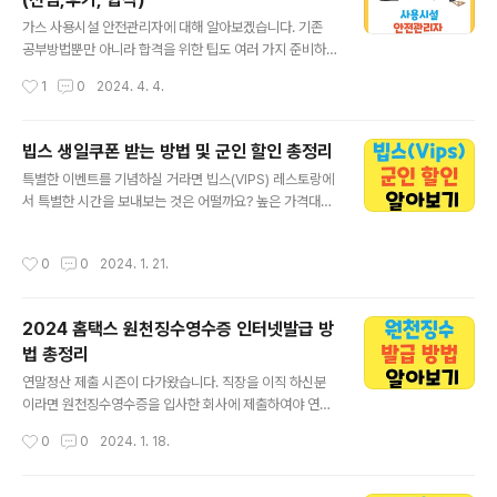
니다.3️⃣ 혈당 조절저혈당 지수(GI) 식품으로, 혈당을 천천
글 내용
히 올려 당뇨 예방에 좋습니다.특히 인슐린 민감도를 높이
가스 사용시설 안전관리자에 대해 알아보겠습니다. 기존
는 데 기여합니다.4️⃣ 피로 회복 및 스태미나 증진산마는 피
공부방법뿐만 아니라 합격을 위한 팁도 여러 가지 준비하
로 회복에 좋은 비타민 B군과 아르기닌 성분을 함유하고
였으니 자세한 방법은 아래에서 알아보시는 것을 추천드립
작성시간
1
0
2024. 4. 4.
있어, 체력 증진과 원기 회복에 효과적입니다.5️⃣ 다이어트
니다. 가스 사용시설 안전관리자 합격 알아보기 (선임, 요약
및 체중 관리칼로..
집, 기출문제, 후기) 본인 의지로 시험을 치시는 분이나 회
사에서 어쩔 수 없는 판단으로 시험을 보시는 분들에게 도
빕스 생일쿠폰 받는 방법 및 군인 할인 총정리
움이 되고자 글을 적어봅니다. 가스 사용시설 안전관리자
글 내용
특별한 이벤트를 기념하실 거라면 빕스(VIPS) 레스토랑에
로 선임이 되어서 건물이나 회사에 도움 blog2.info-smil
서 특별한 시간을 보내보는 것은 어떨까요? 높은 가격대에
eangel.com 합격 수기 알아보기 목차 요약집 알아보기
비해 고퀄리티의 음식과 서비스로 유명한 빕스에서는 할인
기출문제 알아보기 합격률 알아보기 요약집 알아보기 우선
혜택을 통해 저렴한 가격에 특별한 식사를 즐기실 수 있습
시험공부방법에 대해 알려드리겠습니다. 기출문제와 퀴즈
작성시간
0
0
2024. 1. 21.
니다. 특히 군인 여러분들을 위한 할인 혜택도 준비되어 있
를 반복하여 활용하시고 실습 시간에 집중하여서 중요하다
어 더욱 매력적인 선택이 될 것입니다. 통신사 할인, 쿠폰
는 부분을 체크하여 공부하시는 것을 ..
할인뿐만 아니라 신용카드 할인까지 모두 총 정리하여 아
2024 홈택스 원천징수영수증 인터넷발급 방
래 내용에서 확인하시고, 많은 할인 혜택을 누리시기를 바
법 총정리
랍니다. 빕스 통신사 할인 알아보기 목차 생일 쿠폰 받는 방
글 내용
법(꿀팁까지) 빕스 군인 할인 생일 쿠폰 받는 방법(꿀팁까
연말정산 제출 시즌이 다가왔습니다. 직장을 이직 하신분
지) 빕스 생일 쿠폰에 대해 자세히 알아보겠습니다. 먼저 생
이라면 원천징수영수증을 입사한 회사에 제출하여야 연말
일을 맞이한 여러분께 진심으로 축하의 말씀을 드리며, 빕
정산 혜택을 받으실 수 있습니다. 그럼 원천징수영수증 인
작성시간
0
0
2024. 1. 18.
스에서 제공하는 특별한 생일 쿠..
터넷 발급을 쉽고 간단하게 알려 드리겠습니다. 아래 내용
에서 확인 해보시는 것을 추천드립니다. 전 직장에서 연락
하여 받을 필요 없이 직접 인터넷 발급이 가능 하니 아래 내