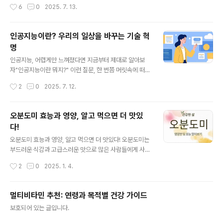
유유료버전(GPT-4)는 웹, 이미지, 파일 분석까지 가능프
실 인공지능은 지금 이 순간에도 당신 스마트폰 안, 유튜브
작성시간
6
0
2025. 7. 13.
롬프트만 잘 쓰면 1인 사업, 콘텐츠,..
추천창, 택배 시스템, 병원 검사실에서 조용히 작동하고 있
어요.이 글을 다 읽고 나면, “인공지능가 이렇게나 가까이
에 있었어?” 하고 놀랄 수도 있어요. 우리 일상 속 인공지능
인공지능이란? 우리의 일상을 바꾸는 기술 혁
스마트폰 속 음성비서“헤이 시리”, “오케이 구글”, “빅스
명
비”이 이름들, 낯설지 않으시죠? 바로 스마트폰 음성비서
글 내용
들이에요. 우리가 무심코 말을 걸면 인공지능은 음성을 인
인공지능, 어렵게만 느껴졌다면 지금부터 제대로 알아보
식하고, 질문을 이해해, 적절한 답을 줍니다.날씨 확인, 일
자"인공지능이란 뭐지?" 이런 질문, 한 번쯤 머릿속에 떠올
정 알림, 문자 보내기까지 — 거의 비서 수준의 기능이죠.
려본 적 있지 않나요? 어디선가 자주 듣기는 하는데, 막상
작성시간
2
0
2025. 7. 12.
유튜브·넷플릭스 추천 알고리즘“어떻게 내가 좋아할 만한
누군가에게 설명하려면 입이 꾹 닫혀버리죠. 하지만 걱정
영상만 계속 떠?”그건 ..
마세요. 우리가 지금부터 함께 아주 쉽게, 그리고 찐하게 알
아볼 거니까요. 인공지능의 정확한 정의인공지능(AI, Artif
오분도미 효능과 영양, 알고 먹으면 더 맛있
icial Intelligence)은 기계나 소프트웨어가 인간처럼 사
다!
고하고 판단하는 능력을 갖도록 설계된 기술입니다. “기계
글 내용
가 생각한다고?” 맞아요. 예전에는 단순 계산만 하던 컴퓨
오분도미 효능과 영양, 알고 먹으면 더 맛있다! 오분도미는
터가, 이제는 글을 쓰고, 그림을 그리고, 심지어 대화도 할
부드러운 식감과 고급스러운 맛으로 많은 사람들에게 사랑
수 있잖아요.지금 우리 주변에 있는 인공지능는 뭐가 있을
받는 생선입니다. 그런데, 오분도미는 맛뿐만 아니라 건강
작성시간
2
0
2025. 1. 4.
까?한 번 스마트폰을 켜보세요. "시리야" 혹은 "빅스비"라
에도 매우 유익한 음식이라는 사실, 알고 계셨나요? 오분도
고 부르..
미의 영양 성분 단백질 풍부: 체내 흡수가 쉬운 고품질 단백
질 공급원입니다. 저지방: 다이어트와 건강 관리를 위한 최
멀티비타민 추천: 연령과 목적별 건강 가이드
고의 선택입니다. 오메가-3 지방산: 심혈관 건강, 두뇌 발
글 내용
보호되어 있는 글입니다.
달, 염증 완화에 도움을 줍니다. 비타민과 미네랄: 비타민
D, 셀레늄, 인 등이 포함되어 있습니다. 오분도미의 효능 ..