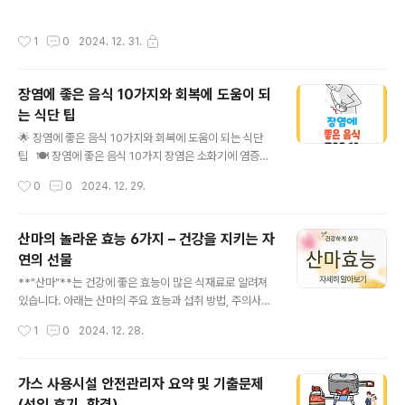
작성시간
1
0
2024. 12. 31.
장염에 좋은 음식 10가지와 회복에 도움이 되
는 식단 팁
글 내용
🌟 장염에 좋은 음식 10가지와 회복에 도움이 되는 식단
팁 🍽 장염에 좋은 음식 10가지 장염은 소화기에 염증이
생기는 상태로, 소화가 잘 되고 장에 부담을 주지 않는 음식
작성시간
0
0
2024. 12. 29.
을 섭취하는 것이 중요합니다. 아래는 장염 회복을 돕는 음
식 목록입니다. 흰쌀죽: 소화가 잘되고 위에 부담이 적습니
다. 소금을 약간만 넣거나, 맑은 국물과 함께 먹으면 좋습니
산마의 놀라운 효능 6가지 – 건강을 지키는 자
다. 바나나: 장염으로 인한 전해질 손실을 보충하는 데 유리
연의 선물
합니다. 섬유질 함량이 적당하여 배변 조절에 도움을 줍니
글 내용
다. 삶은 감자: 소화에 부담이 적고, 에너지를 보충하기 좋
**"산마"**는 건강에 좋은 효능이 많은 식재료로 알려져
습니다..
있습니다. 아래는 산마의 주요 효능과 섭취 방법, 주의사항
에 대한 정보입니다. 산마의 주요 효능1️⃣ 소화 기능 개선
작성시간
1
0
2024. 12. 28.
산마는 아밀라아제, 디아스타아제 같은 소화효소가 풍부하
여, 소화를 돕고 위장 건강을 개선합니다.속쓰림과 위염 완
화에 효과적입니다.2️⃣ 면역력 강화산마는 뮤신 성분이 포
가스 사용시설 안전관리자 요약 및 기출문제
함되어 있어 체내 면역력을 높이고 감염 예방에 도움을 줍
(선임,후기, 합격)