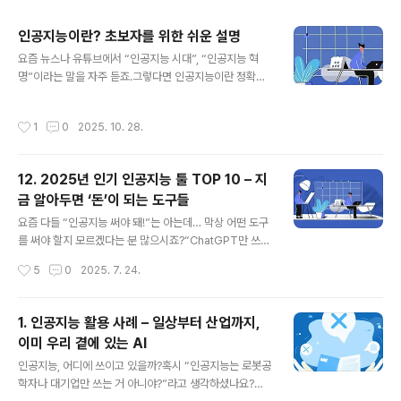
주요 글 목록
인공지능이란? 초보자를 위한 쉬운 설명
글 내용
요즘 뉴스나 유튜브에서 “인공지능 시대”, “인공지능 혁
명”이라는 말을 자주 듣죠.그렇다면 인공지능이란 정확히
무엇일까요?이 글에서는 기술적인 용어 없이, 초보자도 이
해할 수 있도록 인공지능의 개념과 활용 사례를 정리해봤
작성시간
1
0
2025. 10. 28.
어요.인공지능이란? 초보자를 위한 쉬운 설명을 해보겠습
니다. 인공지능(AI)의 기본 개념인공지능(Artificial Intelli
gence, 인공지능) 은사람처럼 생각하고 학습하며 판단하
12. 2025년 인기 인공지능 툴 TOP 10 – 지
는 컴퓨터 기술을 말합니다.즉, 인간의 지능적 행동(이해·추
금 알아두면 ‘돈’이 되는 도구들
론·문제 해결 등)을 컴퓨터가 흉내 내는 것이죠.예를 들어,
글 내용
사진 속 얼굴을 자동으로 인식하는 기능음성을 알아듣는
요즘 다들 “인공지능 써야 돼!”는 아는데… 막상 어떤 도구
스마트 스피커나에게 맞는 영상을 추천하는 유튜브 알고리
를 써야 할지 모르겠다는 분 많으시죠?“ChatGPT만 쓰고
즘이 모두 인공지능이 작동하는 사례입니다. 인공지능은
끝이야?”“요즘 핫하다는 Midjourney, Runway, 진짜 좋
작성시간
5
0
2025. 7. 24.
어떻게 작동할까?인공지능의 ..
긴 한 거야?”“무료인데 쓸만한 것도 있어?”그래서 준비했
습니다. 2025년 기준으로 가장 많이 쓰이고, 돈 되는 인공
지능 툴 10개를 지금부터 소개합니다.단순히 ‘이런 툴이 있
1. 인공지능 활용 사례 – 일상부터 산업까지,
어요’가 아니라, 왜 써야 하는지, 어떻게 써야 유용한지까지
이미 우리 곁에 있는 AI
콕콕 짚어드립니다. 1. ChatGPT (OpenAI)✔ 무슨 도구
글 내용
인가요?텍스트 기반의 생성형 인공지능.질문 답변, 글쓰기,
인공지능, 어디에 쓰이고 있을까?혹시 “인공지능는 로봇공
마케팅 문구, 코드 작성 등 만능 비서 같은 존재.✔ 추천 이
학자나 대기업만 쓰는 거 아니야?”라고 생각하셨나요?사